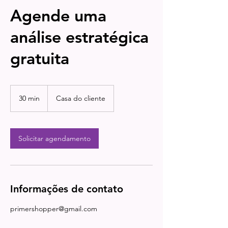
Agende uma
análise estratégica
gratuita
30 min
3
Casa do cliente
0
m
i
n
Solicitar agendamento
Informações de contato
primershopper@gmail.com